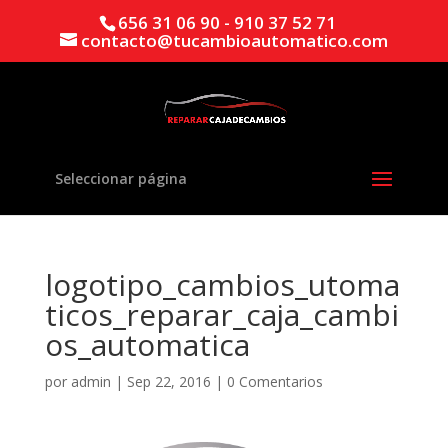
656 31 06 90 - 910 37 52 71
contacto@tucambioautomatico.com
Seleccionar página
logotipo_cambios_utoma
ticos_reparar_caja_cambi
os_automatica
por
admin
|
Sep 22, 2016
|
0 Comentarios