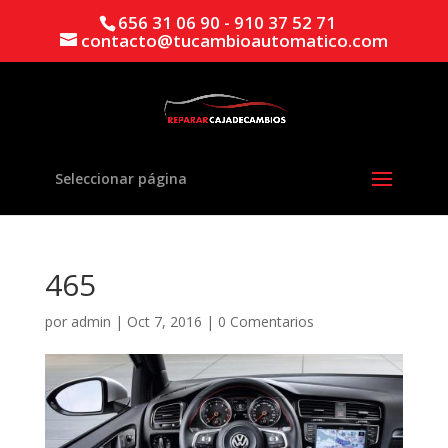
656 31 06 90 - 910 37 52 71
contacto@tucambioautomatico.com
Seleccionar página
465
por
admin
|
Oct 7, 2016
|
0 Comentarios