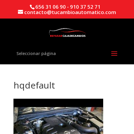
656 31 06 90 - 910 37 52 71
contacto@tucambioautomatico.com
Seleccionar página
hqdefault