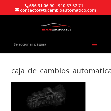
656 31 06 90 - 910 37 52 71
contacto@tucambioautomatico.com
Seleccionar página
caja_de_cambios_automatic