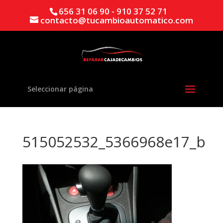
656 31 06 90 - 910 37 52 71
contacto@tucambioautomatico.com
Seleccionar página
515052532_5366968e17_b